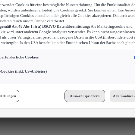
verwendet Cookies für eine bestmögliche Nutzererfahrung. Um die Funktionalität d
sten, wurden unbedingt erforderliche Cookies gesetzt. Sie können unten Ihre Auswa
spflichtigen Cookies einstellen oder gleich alle Cookies akzeptieren. Dadurch wer
nsdaten durch unsere Partner verarbeitet.
 gemäß Art 49 Abs 1 lit a) DSGVO Datenübermittlung:
Als Marketingcookie und
kie wird unter anderem Google Analytics verwendet. Es kann nicht ausgeschlossen
d als unser Vertragspartner personenbezogene Daten in die USA (insbesondere dort 
weitergibt. In den USA besteht kein der Europäischen Union der Sache nach gleic
iveau und es fehlt an einem Angemessenheitsbeschluss der Europäischen Kommiss
ür Sie Risiken ergeben, weil Sie Ihre Rechte als Betroffener in den USA nicht wirk
 erforderliche Cookies
können, in den USA keine Datenschutzgrundsätze bestehen, und weil nicht ausges
 dass aufgrund aktueller Gesetze US-Sicherheitsbehörden einen Zugriff auf Daten 
i Eingriffe in Ihre persönlichen Rechte und Freiheiten nicht auf das absolut Notw
-Cookies (inkl. US-Anbieter)
ind.
Sollten Sie das Setzen von Cookies für Marketingzwecke oder Leistungscook
ster erlauben, dann stimmen Sie damit auch gemäß Art 49 Abs 1 lit a) DSGVO d
 der in den entsprechenden Cookies enthaltenen personenbezogenen Daten zu. D
 für Zwecke von Google Analytics gesetzt werden, finden Sie in den Cookie-Eins
stellungen
Auswahl speichern
Alle Cookies 
bseite.
n frei, Ihre Einwilligung jederzeit zu geben, zu verweigern oder zurückzuziehen.
Cookies für Marketingzwecke:
Sofern Sie über einen von uns personalisierten Link
ngen, können Ihre erzeugten Daten, sofern Sie dem explizit zugestimmt („Cookies 
cke“) haben, von Ihrem zugeordneten Händler bzw. im Falle eines Porsche Betrieb
GmbH & Co KG, eingesehen werden.