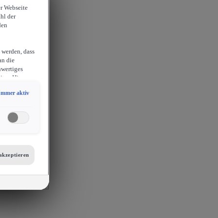
er Webseite
hl der
den
 werden, dass
an die
hwertiges
ion. Hieraus
sam
Immer aktiv
chlossen
erlangen
endige
ies auch für
er
etails zu den
tellungen am
akzeptieren
 auf unsere
mit
s, Porsche