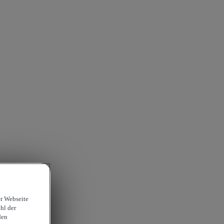
er Webseite
hl der
den