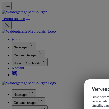
Termin buchen
Home
Neuwagen
Gebrauchtwagen
Service & Zubehör
Kontakt
Verwend
Neuwagen
Diese Seite 
zu gewährlei
Gebrauchtwagen
einwilligung