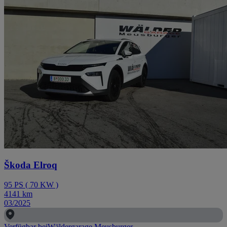
Škoda Elroq
95
PS
(
70
KW
)
4141
km
03/2025
Verfügbar bei
Wäldergarage Meusburger