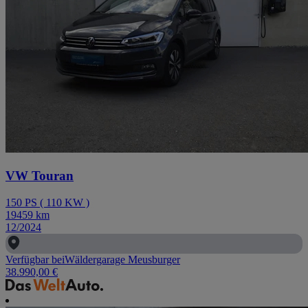
VW Touran
150
PS
(
110
KW
)
19459
km
12/2024
Verfügbar bei
Wäldergarage Meusburger
38.990,00 €