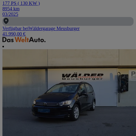
177
PS
(
130
KW
)
8954
km
03/2025
Verfügbar bei
Wäldergarage Meusburger
41.990,00 €