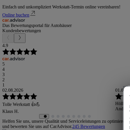
Einfach und unkompliziert Werkstatt-Termin online vereinbaren!
Online buchen
Das Bewertungsportal für Autohäuser
Kundenbewertungen
4.9
5
4
3
2
1
02.08.2026
01.08.2
Höller 
Tolle Werkstatt 👍💪
Andreas
Klaus H.
Helfen Sie uns, unsere Qualität und Serviceleistungen zu optimieren
und bewerten Sie uns auf CarAdvisor.
245
Bewertungen