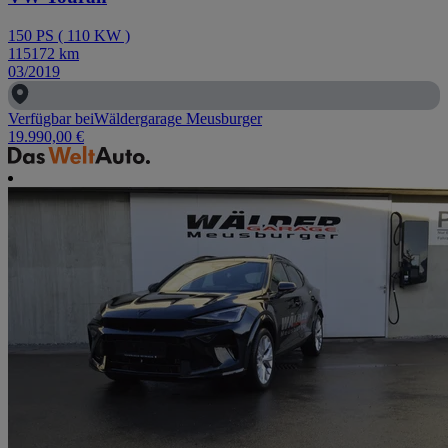
150
PS
(
110
KW
)
115172
km
03/2019
Verfügbar bei
Wäldergarage Meusburger
19.990,00 €