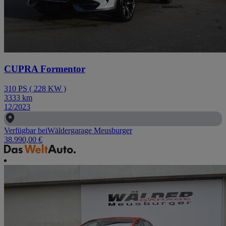
CUPRA Formentor
310
PS
(
228
KW
)
3333
km
12/2023
Verfügbar bei
Wäldergarage Meusburger
38.990,00 €