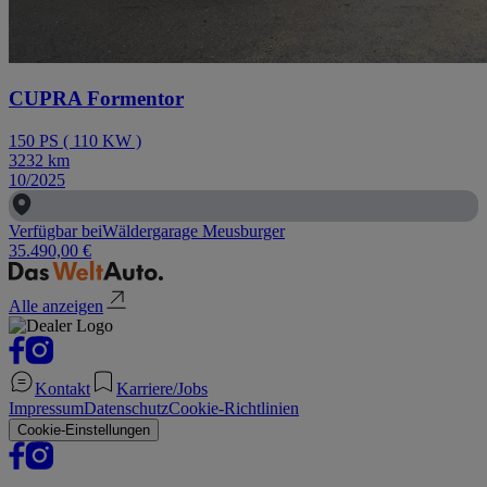
CUPRA Formentor
150
PS
(
110
KW
)
3232
km
10/2025
Verfügbar bei
Wäldergarage Meusburger
35.490,00 €
Alle anzeigen
Kontakt
Karriere/Jobs
Impressum
Datenschutz
Cookie-Richtlinien
Cookie-Einstellungen