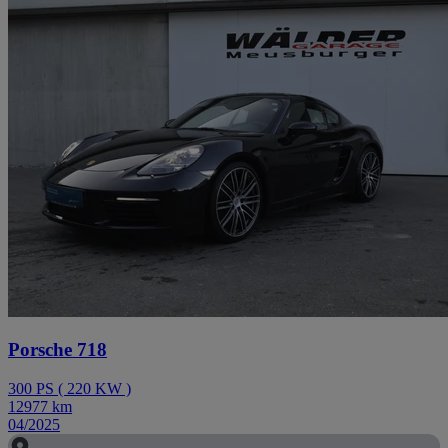
Porsche 718
300
PS
(
220
KW
)
12977
km
04/2025