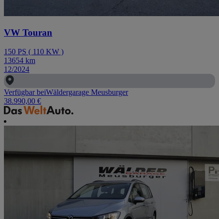
VW Touran
150
PS
(
110
KW
)
13654
km
12/2024
Verfügbar bei
Wäldergarage Meusburger
38.990,00 €