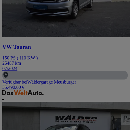
VW Touran
150
PS
(
110
KW
)
25487
km
07/2024
Verfügbar bei
Wäldergarage Meusburger
35.490,00 €