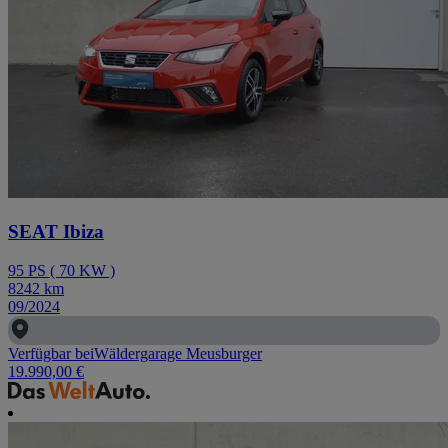
SEAT Ibiza
95
PS
(
70
KW
)
8242
km
09/2024
Verfügbar bei
Wäldergarage Meusburger
19.990,00 €