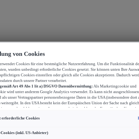
ung von Cookies
verwendet Cookies für eine bestmögliche Nutzererfahrung. Um die Funktionalität d
sten, wurden unbedingt erforderliche Cookies gesetzt. Sie können unten Ihre Auswa
spflichtigen Cookies einstellen oder gleich alle Cookies akzeptieren. Dadurch wer
nsdaten durch unsere Partner verarbeitet.
 gemäß Art 49 Abs 1 lit a) DSGVO Datenübermittlung:
Als Marketingcookie und
kie wird unter anderem Google Analytics verwendet. Es kann nicht ausgeschlossen
d als unser Vertragspartner personenbezogene Daten in die USA (insbesondere dort 
weitergibt. In den USA besteht kein der Europäischen Union der Sache nach gleic
iveau und es fehlt an einem Angemessenheitsbeschluss der Europäischen Kommiss
ür Sie Risiken ergeben, weil Sie Ihre Rechte als Betroffener in den USA nicht wirk
 erforderliche Cookies
können, in den USA keine Datenschutzgrundsätze bestehen, und weil nicht ausges
 dass aufgrund aktueller Gesetze US-Sicherheitsbehörden einen Zugriff auf Daten 
i Eingriffe in Ihre persönlichen Rechte und Freiheiten nicht auf das absolut Notw
-Cookies (inkl. US-Anbieter)
ind.
Sollten Sie das Setzen von Cookies für Marketingzwecke oder Leistungscook