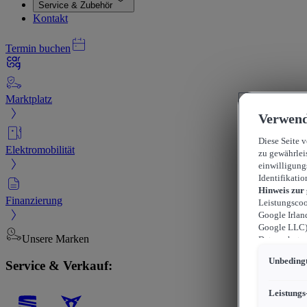
Service & Zubehör
Kontakt
Termin buchen
Marktplatz
Verwend
Diese Seite 
Elektromobilität
zu gewährlei
einwilligung
Identifikatio
Hinweis zur
Finanzierung
Leistungscoo
Google Irlan
Google LLC) 
Unsere Marken
Datenschutzn
können sich f
Unbedingt
Service & Verkauf:
durchsetzen 
werden kann,
können, wobe
Leistungs
beschränkt s