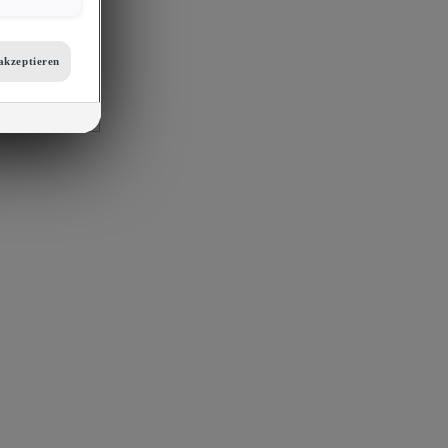
er
etails zu den
tellungen am
akzeptieren
 auf unsere
mit
s, Porsche