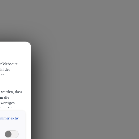
er Webseite
hl der
den
 werden, dass
an die
hwertiges
ion. Hieraus
sam
Immer aktiv
chlossen
erlangen
endige
ies auch für